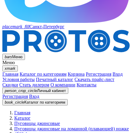
placemark_fill
Санкт-Петербург
bars
Меню
Меню
xmark
Главная
Каталог по категориям
Корзина
Регистрация
Вход
Условия работы
Печатный каталог
Скачать прайс-лист
Скидки
Стать дилером
О компании
Контакты
person_crop_circle
Личный кабинет
Регистрация
Вход
book_circle
Каталог
по категориям
Главная
Каталог
Пуговицы джинсовые
Пуговицы джинсовые на ломанной (плавающей) ножке