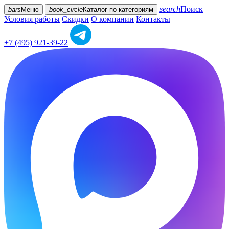
search
Поиск
bars
Меню
book_circle
Каталог
по категориям
Условия работы
Скидки
О компании
Контакты
+7 (495) 921-39-22