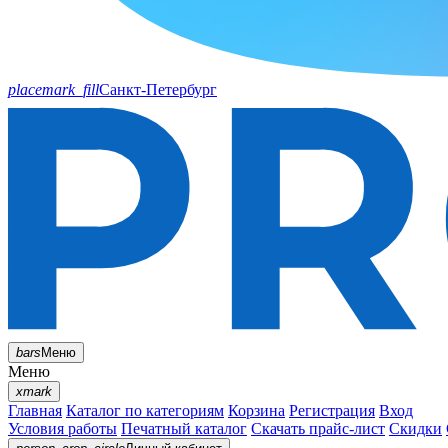
placemark_fill
Санкт-Петербург
bars
Меню
Меню
xmark
Главная
Каталог по категориям
Корзина
Регистрация
Вход
Условия работы
Печатный каталог
Скачать прайс-лист
Скидки