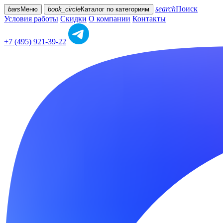
search
Поиск
bars
Меню
book_circle
Каталог
по категориям
Условия работы
Скидки
О компании
Контакты
+7 (495) 921-39-22