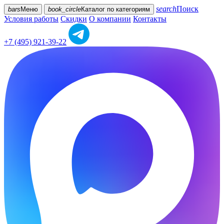
search
Поиск
bars
Меню
book_circle
Каталог
по категориям
Условия работы
Скидки
О компании
Контакты
+7 (495) 921-39-22