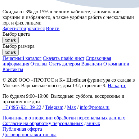
Скидка от 3% до 15%
в личном кабинете, запоминание
корзины
и
избранного
, а также удобная работа с несколькими
юр. и физ. лицами
Зарегистрироваться
Войти
Выбор цвета
xmark
Выбор размера
xmark
Печатный каталог
Скачать прайс-лист
Справочная
информация
Отзывы
Стать дилером
Вакансии
О компании
Контакты
© 2020
ООО «ПРОТОС и К»
Швейная фурнитура со склада в
Москве.
Варшавское шоссе, дом 132, строение 9.
На карте
По будням 9:00–19:00, Выходные: суббота, воскресенье и
праздничные дни
+7 (495) 921-39-22
/
Telegram
/
Max
/
info@protos.ru
Политика в отношении обработки персональных данных
Согласие на обработку персональных данных
Публичная оферта
Договор поставки товара