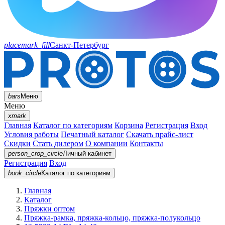
placemark_fill
Санкт-Петербург
bars
Меню
Меню
xmark
Главная
Каталог по категориям
Корзина
Регистрация
Вход
Условия работы
Печатный каталог
Скачать прайс-лист
Скидки
Стать дилером
О компании
Контакты
person_crop_circle
Личный кабинет
Регистрация
Вход
book_circle
Каталог
по категориям
Главная
Каталог
Пряжки оптом
Пряжка-рамка, пряжка-кольцо, пряжка-полукольцо