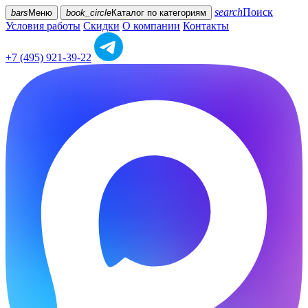
search
Поиск
bars
Меню
book_circle
Каталог
по категориям
Условия работы
Скидки
О компании
Контакты
+7 (495) 921-39-22