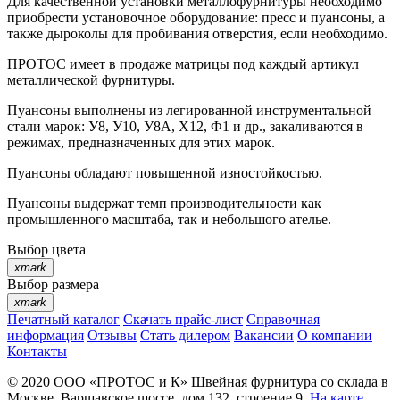
Для качественной установки металлофурнитуры необходимо
приобрести установочное оборудование: пресс и пуансоны, а
также дыроколы для пробивания отверстия, если необходимо.
ПРОТОС имеет в продаже матрицы под каждый артикул
металлической фурнитуры.
Пуансоны выполнены из легированной инструментальной
стали марок: У8, У10, У8А, Х12, Ф1 и др., закаливаются в
режимах, предназначенных для этих марок.
Пуансоны обладают повышенной изностойкостью.
Пуансоны выдержат темп производительности как
промышленного масштаба, так и небольшого ателье.
Выбор цвета
xmark
Выбор размера
xmark
Печатный каталог
Скачать прайс-лист
Справочная
информация
Отзывы
Стать дилером
Вакансии
О компании
Контакты
© 2020
ООО «ПРОТОС и К»
Швейная фурнитура со склада в
Москве.
Варшавское шоссе, дом 132, строение 9.
На карте