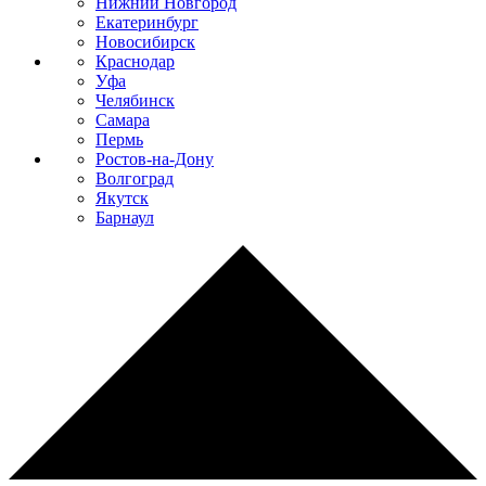
Нижний Новгород
Екатеринбург
Новосибирск
Краснодар
Уфа
Челябинск
Самара
Пермь
Ростов-на-Дону
Волгоград
Якутск
Барнаул