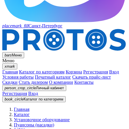
placemark_fill
Санкт-Петербург
bars
Меню
Меню
xmark
Главная
Каталог по категориям
Корзина
Регистрация
Вход
Условия работы
Печатный каталог
Скачать прайс-лист
Скидки
Стать дилером
О компании
Контакты
person_crop_circle
Личный кабинет
Регистрация
Вход
book_circle
Каталог
по категориям
Главная
Каталог
Установочное оборудование
Пуансоны (насадки)