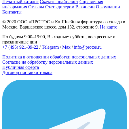
Печатный каталог
Скачать прайс-лист
Справочная
информация
Отзывы
Стать дилером
Вакансии
О компании
Контакты
© 2020
ООО «ПРОТОС и К»
Швейная фурнитура со склада в
Москве.
Варшавское шоссе, дом 132, строение 9.
На карте
По будням 9:00–19:00, Выходные: суббота, воскресенье и
праздничные дни
+7 (495) 921-39-22
/
Telegram
/
Max
/
info@protos.ru
Политика в отношении обработки персональных данных
Согласие на обработку персональных данных
Публичная оферта
Договор поставки товара