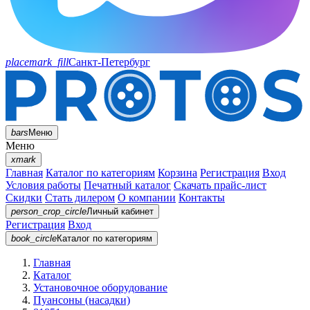
placemark_fill
Санкт-Петербург
bars
Меню
Меню
xmark
Главная
Каталог по категориям
Корзина
Регистрация
Вход
Условия работы
Печатный каталог
Скачать прайс-лист
Скидки
Стать дилером
О компании
Контакты
person_crop_circle
Личный кабинет
Регистрация
Вход
book_circle
Каталог
по категориям
Главная
Каталог
Установочное оборудование
Пуансоны (насадки)