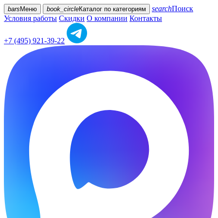
search
Поиск
bars
Меню
book_circle
Каталог
по категориям
Условия работы
Скидки
О компании
Контакты
+7 (495) 921-39-22