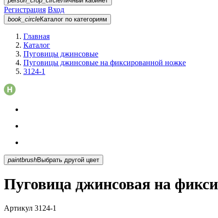
person_crop_circle
Личный кабинет
Регистрация
Вход
book_circle
Каталог
по категориям
Главная
Каталог
Пуговицы джинсовые
Пуговицы джинсовые на фиксированной ножке
3124-1
paintbrush
Выбрать другой цвет
Пуговица джинсовая на фикси
Артикул
3124-1