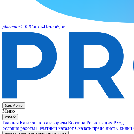
placemark_fill
Санкт-Петербург
bars
Меню
Меню
xmark
Главная
Каталог по категориям
Корзина
Регистрация
Вход
Условия работы
Печатный каталог
Скачать прайс-лист
Скидки