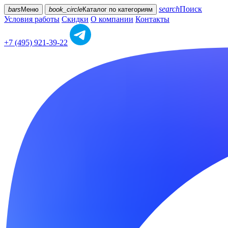
search
Поиск
bars
Меню
book_circle
Каталог
по категориям
Условия работы
Скидки
О компании
Контакты
+7 (495) 921-39-22