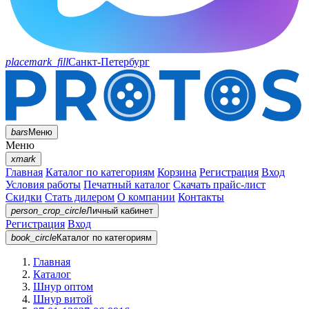
placemark_fill
Санкт-Петербург
bars
Меню
Меню
xmark
Главная
Каталог по категориям
Корзина
Регистрация
Вход
Условия работы
Печатный каталог
Скачать прайс-лист
Скидки
Стать дилером
О компании
Контакты
person_crop_circle
Личный кабинет
Регистрация
Вход
book_circle
Каталог
по категориям
Главная
Каталог
Шнур оптом
Шнур витой