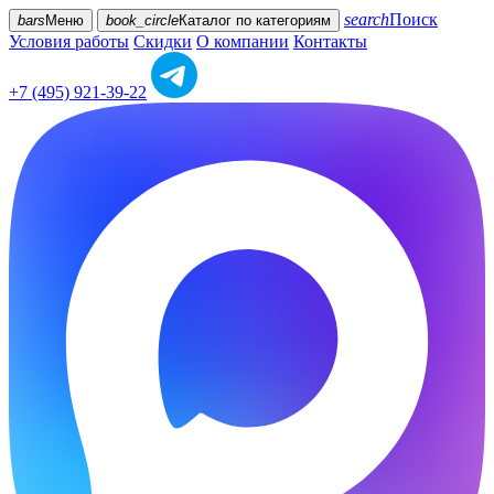
search
Поиск
bars
Меню
book_circle
Каталог
по категориям
Условия работы
Скидки
О компании
Контакты
+7 (495) 921-39-22