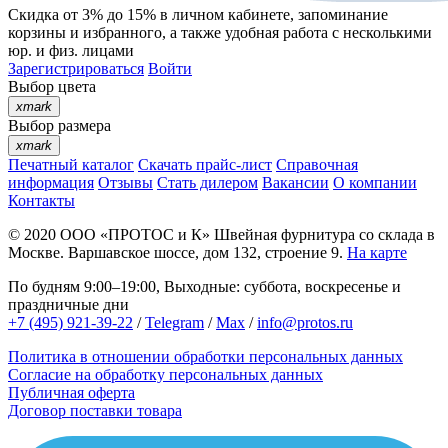
Скидка от 3% до 15%
в личном кабинете, запоминание
корзины
и
избранного
, а также удобная работа с несколькими
юр. и физ. лицами
Зарегистрироваться
Войти
Выбор цвета
xmark
Выбор размера
xmark
Печатный каталог
Скачать прайс-лист
Справочная
информация
Отзывы
Стать дилером
Вакансии
О компании
Контакты
© 2020
ООО «ПРОТОС и К»
Швейная фурнитура со склада в
Москве.
Варшавское шоссе, дом 132, строение 9.
На карте
По будням 9:00–19:00, Выходные: суббота, воскресенье и
праздничные дни
+7 (495) 921-39-22
/
Telegram
/
Max
/
info@protos.ru
Политика в отношении обработки персональных данных
Согласие на обработку персональных данных
Публичная оферта
Договор поставки товара