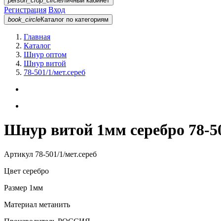
person_crop_circle
Личный кабинет
Регистрация
Вход
book_circle
Каталог
по категориям
Главная
Каталог
Шнур оптом
Шнур витой
78-501/1/мет.сереб
Шнур витой 1мм серебро 78-50
Артикул
78-501/1/мет.сереб
Цвет
серебро
Размер
1мм
Материал
метанить