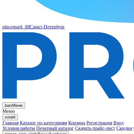
placemark_fill
Санкт-Петербург
bars
Меню
Меню
xmark
Главная
Каталог по категориям
Корзина
Регистрация
Вход
Условия работы
Печатный каталог
Скачать прайс-лист
Скидки