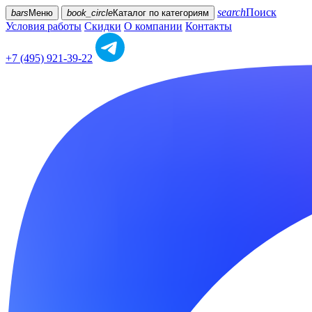
search
Поиск
bars
Меню
book_circle
Каталог
по категориям
Условия работы
Скидки
О компании
Контакты
+7 (495) 921-39-22