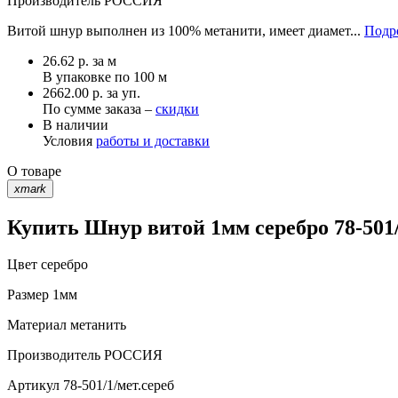
Производитель
РОССИЯ
Витой шнур выполнен из 100% метанити, имеет диамет...
Подро
26.62
р.
за м
В упаковке по
100 м
2662.00 р. за уп.
По сумме заказа –
скидки
В наличии
Условия
работы и доставки
О товаре
xmark
Купить Шнур витой 1мм серебро 78-501/
Цвет
серебро
Размер
1мм
Материал
метанить
Производитель
РОССИЯ
Артикул
78-501/1/мет.сереб