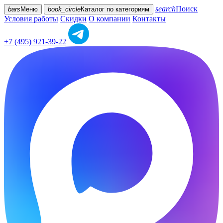
search
Поиск
bars
Меню
book_circle
Каталог
по категориям
Условия работы
Скидки
О компании
Контакты
+7 (495) 921-39-22