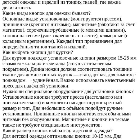
детской одежды и изделий из тонких тканей, где важна
деликатность.
Какие виды кнопок для одежды бывают?
Основные виды: установочные (монтируются прессом),
пришивные (крепятся нитками), магнитные (работают за счёт
магнитов), сорочечные/рубашечные (с мелкими шипами),
кнопки на тесьме (уже закреплены на ленте), клямерные (с
кольцевым креплением). Каждый тип предназначен для
определённых типов тканей и изделий.
Как выбрать кнопки для куртки?
Для курток подходят установочные кнопки размером 15-25 мм
с замком «кольцо» из металла (латунь с никелевым
покрытием). Длина ножки должна соответствовать толщине
ткани: для демисезонных курток — стандартная, для зимних с
подкладом — удлинённая. Важно использовать качественный
пресс для надёжной установки.
Нужно ли специальное оборудование для установки кнопок?
Установочные кнопки требуют пресса (настольного или
пневматического) и комплекта насадок под конкретный
размер и тип. Для небольших объёмов подойдут ручные
установщики. Пришивные кнопки монтируются обычными
нитками без оборудования. Магнитные и кнопки на тесьме
также не требуют специальных инструментов.
Какой размер кнопок выбрать для детской одежды?
Для детской одежды оптимальны кнопки 10-15 мм. Для