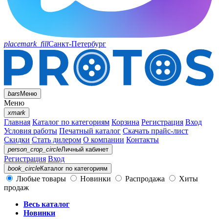
placemark_fill
Санкт-Петербург
bars
Меню
Меню
xmark
Главная
Каталог по категориям
Корзина
Регистрация
Вход
Условия работы
Печатный каталог
Скачать прайс-лист
Скидки
Стать дилером
О компании
Контакты
person_crop_circle
Личный кабинет
Регистрация
Вход
book_circle
Каталог
по категориям
Любые товары
Новинки
Распродажа
Хиты
продаж
Весь каталог
Новинки