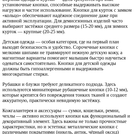
установочные кнопки, способные выдерживать высокие
нагрузки и частое использование. Кнопки для курток с замком
«кольцо» обеспечивают надёжное соединение даже при
активной эксплуатации. Для демисезонных изделий часто
выбирают застёжки среднего размера (15-20 мм), для зимних
курток — крупные (20-25 мм).
Детская одежда — особая категория, где на первый план
выходят безопасность и удобство. Сорочечные кнопки с
мелкими шипами не травмируют нежную детскую кожу, а
магнитные варианты помогают малышам быстро научиться
одеваться самостоятельно. Кнопки для детской одежды
должны быть гипоаллергенными и выдерживать
многократные стирки.
Рубашки и блузки требуют деликатного подхода. Здесь
используются миниатюрные рубашечные кнопки (10-12 мм),
которые крепятся без повреждения тонких тканей и создают
аккуратную, практически невидимую застёжку.
Кожгалантерея и аксессуары — сумки, кошельки, ремни,
чехлы — активно используют кнопки как функциональный и
декоративный элемент. Здесь важны не только прочностные
характеристики, но и эстетика: металлические кнопки с
различными покрытиями (никель, антик, чёрный оксид)