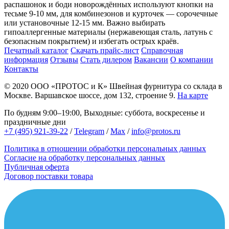
распашонок и боди новорождённых используют кнопки на
тесьме 9-10 мм, для комбинезонов и курточек — сорочечные
или установочные 12-15 мм. Важно выбирать
гипоаллергенные материалы (нержавеющая сталь, латунь с
безопасным покрытием) и избегать острых краёв.
Печатный каталог
Скачать прайс-лист
Справочная
информация
Отзывы
Стать дилером
Вакансии
О компании
Контакты
© 2020
ООО «ПРОТОС и К»
Швейная фурнитура со склада в
Москве.
Варшавское шоссе, дом 132, строение 9.
На карте
По будням 9:00–19:00, Выходные: суббота, воскресенье и
праздничные дни
+7 (495) 921-39-22
/
Telegram
/
Max
/
info@protos.ru
Политика в отношении обработки персональных данных
Согласие на обработку персональных данных
Публичная оферта
Договор поставки товара