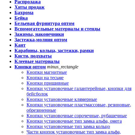
Распродажа
Хиты продаж
Бахрома
Бейка
Бельевая фурнитура оптом
Вспомогательные материалы и стенды
Зажимы, наконечники
Застежка-молния оптом
Кант
Карабины, кольца, застежки, рамки
Кисти, подхваты
Клеевые материалы
Кнопки оптом
minus_rectangle
Кнопки магнитные
Кнопки на тесьме
Кнопки пришивные
Кнопки установочные галантерейные, кнопки для
бейсболок
Кнопки установочные клямерные
Кнопки установочные пластмассовые, резиновые,
обрезиненные
Кнопки установочные сорочечные, рубашечные
Кнопки установочные тип замка альфа, омега
Кнопки установочные тип замка кольцо
Части кнопок установочные тип замка альфа,