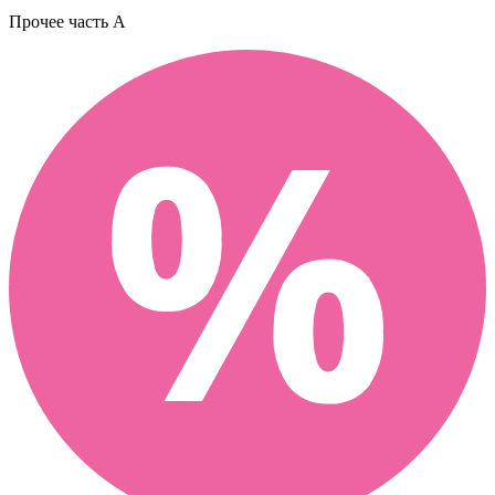
Прочее
часть A