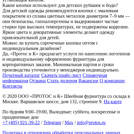
Какие кнопки используют для детских рубашек и боди?
Для детской одежды рекомендуются кнопки с эмалевым
покрытием из сплава цветных металлов диаметром 7–9 мм —
они безопасны, гипоаллергенны и выдерживают частые
стирки при высоких температурах, не подвержены коррозии.
Яркие цвета и декоративные элементы делают одежду
привлекательной для детей.
Можно ли купить сорочечные кнопки оптом с
индивидуальным дизайном?
Да, «Протос и К» предлагает услуги по нанесению логотипов
и индивидуальному оформлению фурнитуры для
корпоративных заказов. Минимальная партия и сроки
производства уточняются у менеджеров индивидуально.
Печатный каталог
Скачать прайс-лист
Справочная
информация
Отзывы
Стать дилером
Вакансии
О компании
Контакты
© 2020
ООО «ПРОТОС и К»
Швейная фурнитура со склада в
Москве.
Варшавское шоссе, дом 132, строение 9.
На карте
По будням 9:00–19:00, Выходные: суббота, воскресенье и
праздничные дни
+7 (495) 921-39-22
/
Telegram
/
Max
/
info@protos.ru
Политика в отношении обработки персональных данных