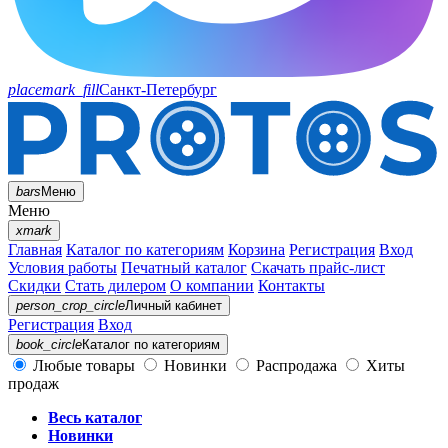
placemark_fill
Санкт-Петербург
bars
Меню
Меню
xmark
Главная
Каталог по категориям
Корзина
Регистрация
Вход
Условия работы
Печатный каталог
Скачать прайс-лист
Скидки
Стать дилером
О компании
Контакты
person_crop_circle
Личный кабинет
Регистрация
Вход
book_circle
Каталог
по категориям
Любые товары
Новинки
Распродажа
Хиты
продаж
Весь каталог
Новинки