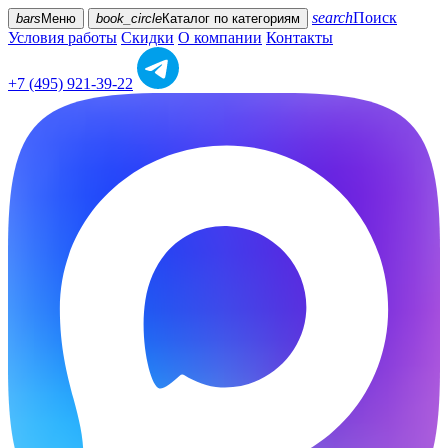
search
Поиск
bars
Меню
book_circle
Каталог
по категориям
Условия работы
Скидки
О компании
Контакты
+7 (495) 921-39-22