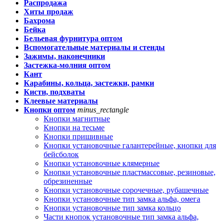
Распродажа
Хиты продаж
Бахрома
Бейка
Бельевая фурнитура оптом
Вспомогательные материалы и стенды
Зажимы, наконечники
Застежка-молния оптом
Кант
Карабины, кольца, застежки, рамки
Кисти, подхваты
Клеевые материалы
Кнопки оптом
minus_rectangle
Кнопки магнитные
Кнопки на тесьме
Кнопки пришивные
Кнопки установочные галантерейные, кнопки для
бейсболок
Кнопки установочные клямерные
Кнопки установочные пластмассовые, резиновые,
обрезиненные
Кнопки установочные сорочечные, рубашечные
Кнопки установочные тип замка альфа, омега
Кнопки установочные тип замка кольцо
Части кнопок установочные тип замка альфа,