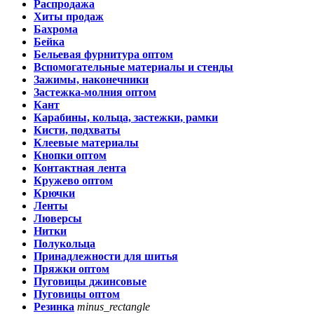
Распродажа
Хиты продаж
Бахрома
Бейка
Бельевая фурнитура оптом
Вспомогательные материалы и стенды
Зажимы, наконечники
Застежка-молния оптом
Кант
Карабины, кольца, застежки, рамки
Кисти, подхваты
Клеевые материалы
Кнопки оптом
Контактная лента
Кружево оптом
Крючки
Ленты
Люверсы
Нитки
Полукольца
Принадлежности для шитья
Пряжки оптом
Пуговицы джинсовые
Пуговицы оптом
Резинка
minus_rectangle