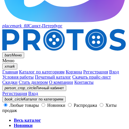
placemark_fill
Санкт-Петербург
bars
Меню
Меню
xmark
Главная
Каталог по категориям
Корзина
Регистрация
Вход
Условия работы
Печатный каталог
Скачать прайс-лист
Скидки
Стать дилером
О компании
Контакты
person_crop_circle
Личный кабинет
Регистрация
Вход
book_circle
Каталог
по категориям
Любые товары
Новинки
Распродажа
Хиты
продаж
Весь каталог
Новинки