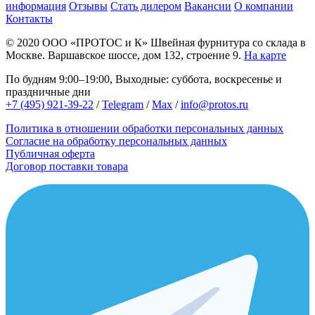
информация
Отзывы
Стать дилером
Вакансии
О компании
Контакты
© 2020
ООО «ПРОТОС и К»
Швейная фурнитура со склада в
Москве.
Варшавское шоссе, дом 132, строение 9.
На карте
По будням 9:00–19:00, Выходные: суббота, воскресенье и
праздничные дни
+7 (495) 921-39-22
/
Telegram
/
Max
/
info@protos.ru
Политика в отношении обработки персональных данных
Согласие на обработку персональных данных
Публичная оферта
Договор поставки товара