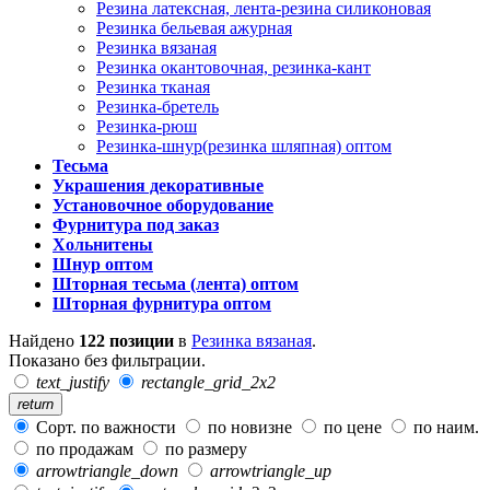
Резина латексная, лента-резина силиконовая
Резинка бельевая ажурная
Резинка вязаная
Резинка окантовочная, резинка-кант
Резинка тканая
Резинка-бретель
Резинка-рюш
Резинка-шнур(резинка шляпная) оптом
Тесьма
Украшения декоративные
Установочное оборудование
Фурнитура под заказ
Хольнитены
Шнур оптом
Шторная тесьма (лента) оптом
Шторная фурнитура оптом
Найдено
122 позиции
в
Резинка вязаная
.
Показано без фильтрации.
text_justify
rectangle_grid_2x2
return
Сорт. по важности
по новизне
по цене
по наим.
по продажам
по размеру
arrowtriangle_down
arrowtriangle_up