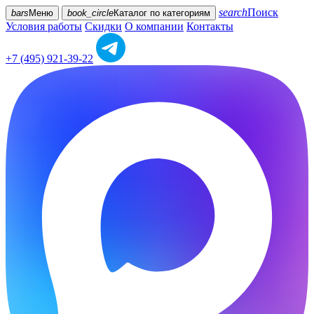
search
Поиск
bars
Меню
book_circle
Каталог
по категориям
Условия работы
Скидки
О компании
Контакты
+7 (495) 921-39-22