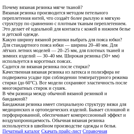
Почему вязаная резинка мягче тканой?
Вязаная резинка производится методом петельного
переплетения нитей, что создаёт более рыхлую и мягкую
структуру по сравнению с плотным тканым переплетением.
Это делает её идеальной для контакта с кожей в нижнем белье
и детской одежде.
Какую ширину вязаной резинки выбрать для пояса юбки?
Для стандартного пояса юбки — ширина 20–40 мм. Для
лёгких летних моделей — 20–25 мм, для плотных тканей и
зимних изделий — 30–40 мм. Широкая резинка (50+ мм)
используется в корсетных поясах.
Садится ли вязаная резинка после стирки?
Качественная вязаная резинка из латекса и полиэфира не
подвержена усадке при соблюдении температурного режима
стирки (до 60°C). Все модели сохраняют эластичность после
многократных стирок и сушек.
В чём разница между обычной вязаной резинкой и
бандажной?
Бандажная резинка имеет специальную структуру вязки для
медицинских и ортопедических изделий. Бывает сплошной и
перфорированной, обеспечивает компрессионный эффект и
воздухопроницаемость. Обычная вязаная резинка
используется в швейном производстве одежды и белья.
Печатный каталог
Скачать прайс-лист
Справочная