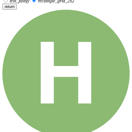
text_justify
rectangle_grid_2x2
return