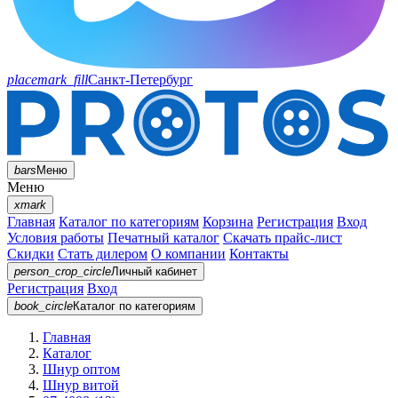
placemark_fill
Санкт-Петербург
bars
Меню
Меню
xmark
Главная
Каталог по категориям
Корзина
Регистрация
Вход
Условия работы
Печатный каталог
Скачать прайс-лист
Скидки
Стать дилером
О компании
Контакты
person_crop_circle
Личный кабинет
Регистрация
Вход
book_circle
Каталог
по категориям
Главная
Каталог
Шнур оптом
Шнур витой