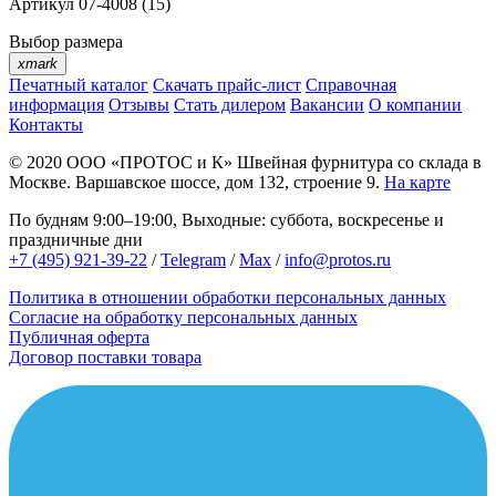
Артикул
07-4008 (15)
Выбор размера
xmark
Печатный каталог
Скачать прайс-лист
Справочная
информация
Отзывы
Стать дилером
Вакансии
О компании
Контакты
© 2020
ООО «ПРОТОС и К»
Швейная фурнитура со склада в
Москве.
Варшавское шоссе, дом 132, строение 9.
На карте
По будням 9:00–19:00, Выходные: суббота, воскресенье и
праздничные дни
+7 (495) 921-39-22
/
Telegram
/
Max
/
info@protos.ru
Политика в отношении обработки персональных данных
Согласие на обработку персональных данных
Публичная оферта
Договор поставки товара