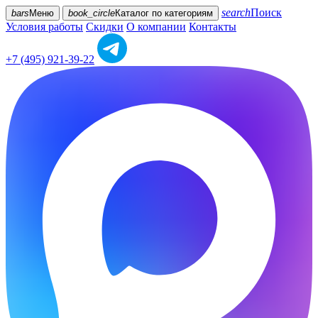
search
Поиск
bars
Меню
book_circle
Каталог
по категориям
Условия работы
Скидки
О компании
Контакты
+7 (495) 921-39-22