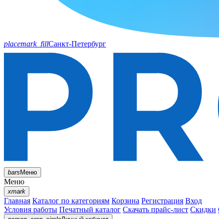
placemark_fill
Санкт-Петербург
bars
Меню
Меню
xmark
Главная
Каталог по категориям
Корзина
Регистрация
Вход
Условия работы
Печатный каталог
Скачать прайс-лист
Скидки