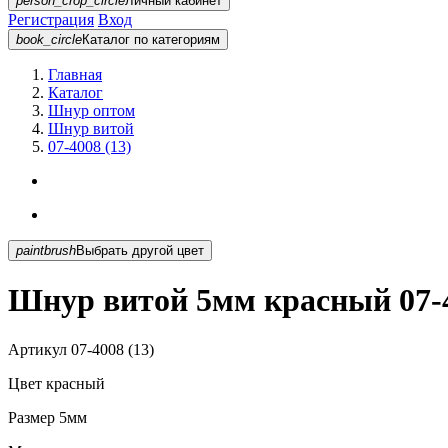
person_crop_circle
Личный кабинет
Регистрация
Вход
book_circle
Каталог
по категориям
Главная
Каталог
Шнур оптом
Шнур витой
07-4008 (13)
paintbrush
Выбрать другой цвет
Шнур витой 5мм красный 07-4
Артикул
07-4008 (13)
Цвет
красный
Размер
5мм