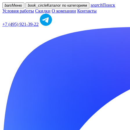
search
Поиск
bars
Меню
book_circle
Каталог
по категориям
Условия работы
Скидки
О компании
Контакты
+7 (495) 921-39-22