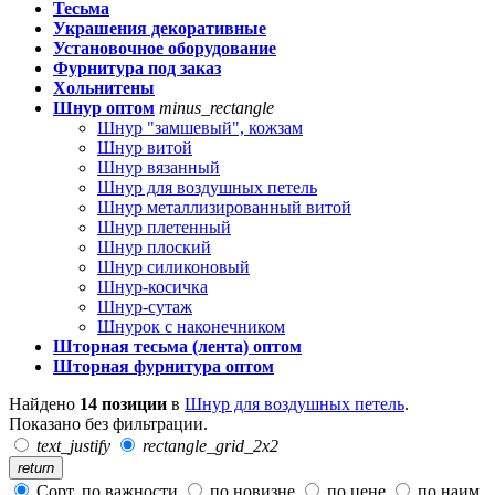
Тесьма
Украшения декоративные
Установочное оборудование
Фурнитура под заказ
Хольнитены
Шнур оптом
minus_rectangle
Шнур "замшевый", кожзам
Шнур витой
Шнур вязанный
Шнур для воздушных петель
Шнур металлизированный витой
Шнур плетенный
Шнур плоский
Шнур силиконовый
Шнур-косичка
Шнур-сутаж
Шнурок с наконечником
Шторная тесьма (лента) оптом
Шторная фурнитура оптом
Найдено
14 позиции
в
Шнур для воздушных петель
.
Показано без фильтрации.
text_justify
rectangle_grid_2x2
return
Сорт. по важности
по новизне
по цене
по наим.