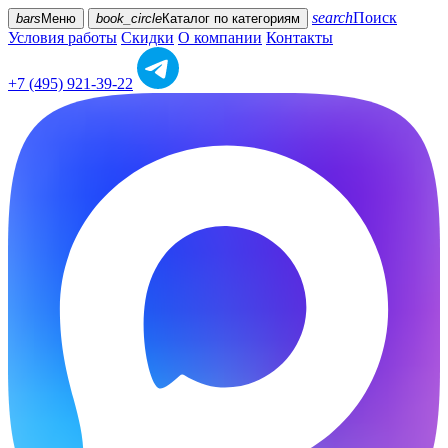
search
Поиск
bars
Меню
book_circle
Каталог
по категориям
Условия работы
Скидки
О компании
Контакты
+7 (495) 921-39-22