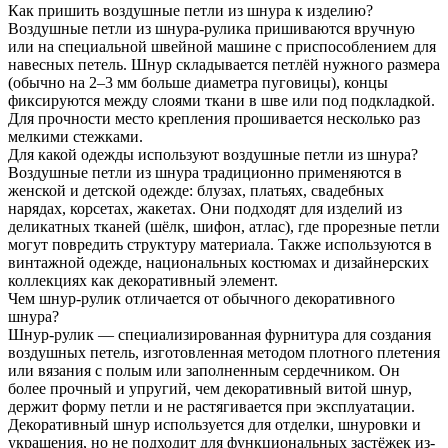
Как пришить воздушные петли из шнура к изделию?
Воздушные петли из шнура-рулика пришиваются вручную
или на специальной швейной машине с приспособлением для
навесных петель. Шнур складывается петлёй нужного размера
(обычно на 2–3 мм больше диаметра пуговицы), концы
фиксируются между слоями ткани в шве или под подкладкой.
Для прочности место крепления прошивается несколько раз
мелкими стежками.
Для какой одежды используют воздушные петли из шнура?
Воздушные петли из шнура традиционно применяются в
женской и детской одежде: блузах, платьях, свадебных
нарядах, корсетах, жакетах. Они подходят для изделий из
деликатных тканей (шёлк, шифон, атлас), где прорезные петли
могут повредить структуру материала. Также используются в
винтажной одежде, национальных костюмах и дизайнерских
коллекциях как декоративный элемент.
Чем шнур-рулик отличается от обычного декоративного
шнура?
Шнур-рулик — специализированная фурнитура для создания
воздушных петель, изготовленная методом плотного плетения
или вязания с полым или заполненным сердечником. Он
более прочный и упругий, чем декоративный витой шнур,
держит форму петли и не растягивается при эксплуатации.
Декоративный шнур используется для отделки, шнуровки и
украшения, но не подходит для функциональных застёжек из-