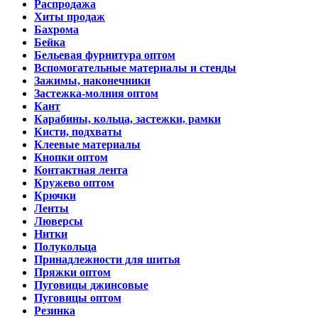
Распродажа
Хиты продаж
Бахрома
Бейка
Бельевая фурнитура оптом
Вспомогательные материалы и стенды
Зажимы, наконечники
Застежка-молния оптом
Кант
Карабины, кольца, застежки, рамки
Кисти, подхваты
Клеевые материалы
Кнопки оптом
Контактная лента
Кружево оптом
Крючки
Ленты
Люверсы
Нитки
Полукольца
Принадлежности для шитья
Пряжки оптом
Пуговицы джинсовые
Пуговицы оптом
Резинка