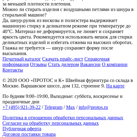
за меньшей плотности плетения.
Можно ли стирать изделия с воздушными петлями из шнура в
стиральной машине?
Да, шнур-рулик из вискозы и полиэстера выдерживает
машинную стирку в деликатном режиме при температуре до
40°C. Материал не деформируется, не линяет и сохраняет
яркость цвета. Рекомендуется использовать мешок для стирки
деликатных изделий и избегать отжима на высоких оборотах.
Глажка не требуется — шнур сохраняет форму после
высыхания.
Печатный каталог
Скачать прайс-лист
Справочная
информация
Отзывы
Стать дилером
Вакансии
О компании
Контакты
© 2020
ООО «ПРОТОС и К»
Швейная фурнитура со склада в
Москве.
Варшавское шоссе, дом 132, строение 9.
На карте
По будням 9:00–19:00, Выходные: суббота, воскресенье и
праздничные дни
+7 (495) 921-39-22
/
Telegram
/
Max
/
info@protos.ru
Политика в отношении обработки персональных данных
Согласие на обработку персональных данных
Публичная оферта
Договор поставки товара