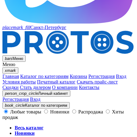
placemark_fill
Санкт-Петербург
bars
Меню
Меню
xmark
Главная
Каталог по категориям
Корзина
Регистрация
Вход
Условия работы
Печатный каталог
Скачать прайс-лист
Скидки
Стать дилером
О компании
Контакты
person_crop_circle
Личный кабинет
Регистрация
Вход
book_circle
Каталог
по категориям
Любые товары
Новинки
Распродажа
Хиты
продаж
Весь каталог
Новинки