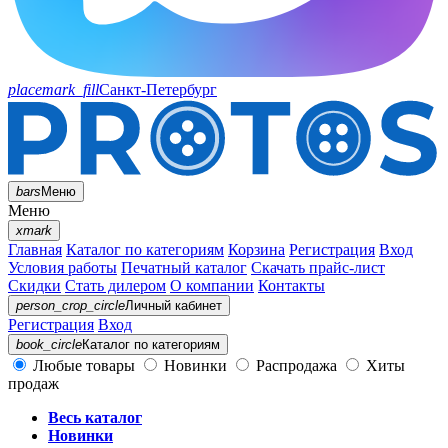
placemark_fill
Санкт-Петербург
bars
Меню
Меню
xmark
Главная
Каталог по категориям
Корзина
Регистрация
Вход
Условия работы
Печатный каталог
Скачать прайс-лист
Скидки
Стать дилером
О компании
Контакты
person_crop_circle
Личный кабинет
Регистрация
Вход
book_circle
Каталог
по категориям
Любые товары
Новинки
Распродажа
Хиты
продаж
Весь каталог
Новинки