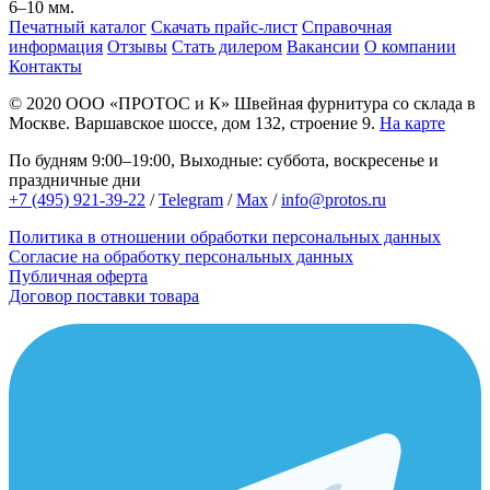
6–10 мм.
Печатный каталог
Скачать прайс-лист
Справочная
информация
Отзывы
Стать дилером
Вакансии
О компании
Контакты
© 2020
ООО «ПРОТОС и К»
Швейная фурнитура со склада в
Москве.
Варшавское шоссе, дом 132, строение 9.
На карте
По будням 9:00–19:00, Выходные: суббота, воскресенье и
праздничные дни
+7 (495) 921-39-22
/
Telegram
/
Max
/
info@protos.ru
Политика в отношении обработки персональных данных
Согласие на обработку персональных данных
Публичная оферта
Договор поставки товара