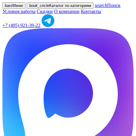
search
Поиск
bars
Меню
book_circle
Каталог
по категориям
Условия работы
Скидки
О компании
Контакты
+7 (495) 921-39-22