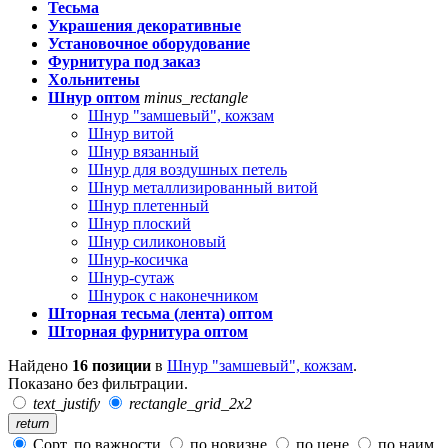
Тесьма
Украшения декоративные
Установочное оборудование
Фурнитура под заказ
Хольнитены
Шнур оптом
minus_rectangle
Шнур "замшевый", кожзам
Шнур витой
Шнур вязанный
Шнур для воздушных петель
Шнур металлизированный витой
Шнур плетенный
Шнур плоский
Шнур силиконовый
Шнур-косичка
Шнур-сутаж
Шнурок с наконечником
Шторная тесьма (лента) оптом
Шторная фурнитура оптом
Найдено
16 позиции
в
Шнур "замшевый", кожзам
.
Показано без фильтрации.
text_justify
rectangle_grid_2x2
return
Сорт. по важности
по новизне
по цене
по наим.