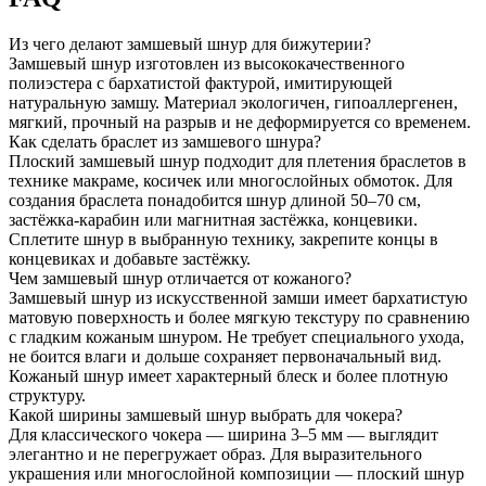
Из чего делают замшевый шнур для бижутерии?
Замшевый шнур изготовлен из высококачественного
полиэстера с бархатистой фактурой, имитирующей
натуральную замшу. Материал экологичен, гипоаллергенен,
мягкий, прочный на разрыв и не деформируется со временем.
Как сделать браслет из замшевого шнура?
Плоский замшевый шнур подходит для плетения браслетов в
технике макраме, косичек или многослойных обмоток. Для
создания браслета понадобится шнур длиной 50–70 см,
застёжка-карабин или магнитная застёжка, концевики.
Сплетите шнур в выбранную технику, закрепите концы в
концевиках и добавьте застёжку.
Чем замшевый шнур отличается от кожаного?
Замшевый шнур из искусственной замши имеет бархатистую
матовую поверхность и более мягкую текстуру по сравнению
с гладким кожаным шнуром. Не требует специального ухода,
не боится влаги и дольше сохраняет первоначальный вид.
Кожаный шнур имеет характерный блеск и более плотную
структуру.
Какой ширины замшевый шнур выбрать для чокера?
Для классического чокера — ширина 3–5 мм — выглядит
элегантно и не перегружает образ. Для выразительного
украшения или многослойной композиции — плоский шнур