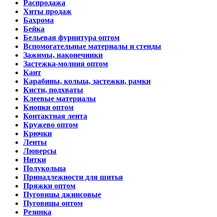
Распродажа
Хиты продаж
Бахрома
Бейка
Бельевая фурнитура оптом
Вспомогательные материалы и стенды
Зажимы, наконечники
Застежка-молния оптом
Кант
Карабины, кольца, застежки, рамки
Кисти, подхваты
Клеевые материалы
Кнопки оптом
Контактная лента
Кружево оптом
Крючки
Ленты
Люверсы
Нитки
Полукольца
Принадлежности для шитья
Пряжки оптом
Пуговицы джинсовые
Пуговицы оптом
Резинка