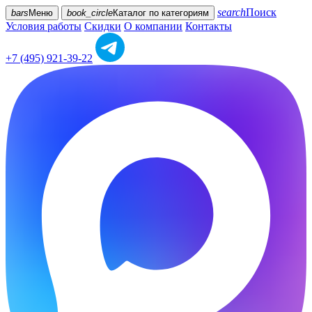
search
Поиск
bars
Меню
book_circle
Каталог
по категориям
Условия работы
Скидки
О компании
Контакты
+7 (495) 921-39-22