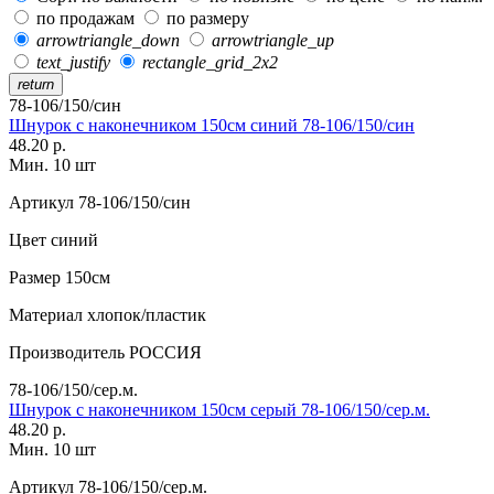
по продажам
по размеру
arrowtriangle_down
arrowtriangle_up
text_justify
rectangle_grid_2x2
return
78-106/150/син
Шнурок с наконечником 150см синий 78-106/150/син
48.20 р.
Мин. 10 шт
Артикул
78-106/150/син
Цвет
синий
Размер
150см
Материал
хлопок/пластик
Производитель
РОССИЯ
78-106/150/сер.м.
Шнурок с наконечником 150см серый 78-106/150/сер.м.
48.20 р.
Мин. 10 шт
Артикул
78-106/150/сер.м.