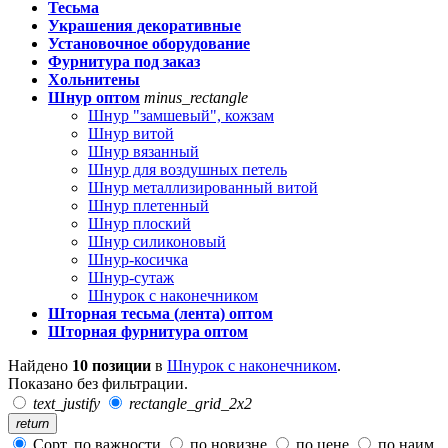
Тесьма
Украшения декоративные
Установочное оборудование
Фурнитура под заказ
Хольнитены
Шнур оптом
minus_rectangle
Шнур "замшевый", кожзам
Шнур витой
Шнур вязанный
Шнур для воздушных петель
Шнур металлизированный витой
Шнур плетенный
Шнур плоский
Шнур силиконовый
Шнур-косичка
Шнур-сутаж
Шнурок с наконечником
Шторная тесьма (лента) оптом
Шторная фурнитура оптом
Найдено
10 позиции
в
Шнурок с наконечником
.
Показано без фильтрации.
text_justify
rectangle_grid_2x2
return
Сорт. по важности
по новизне
по цене
по наим.