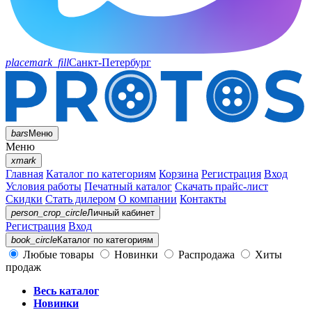
placemark_fill
Санкт-Петербург
bars
Меню
Меню
xmark
Главная
Каталог по категориям
Корзина
Регистрация
Вход
Условия работы
Печатный каталог
Скачать прайс-лист
Скидки
Стать дилером
О компании
Контакты
person_crop_circle
Личный кабинет
Регистрация
Вход
book_circle
Каталог
по категориям
Любые товары
Новинки
Распродажа
Хиты
продаж
Весь каталог
Новинки