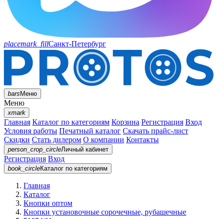
placemark_fill
Санкт-Петербург
bars
Меню
Меню
xmark
Главная
Каталог по категориям
Корзина
Регистрация
Вход
Условия работы
Печатный каталог
Скачать прайс-лист
Скидки
Стать дилером
О компании
Контакты
person_crop_circle
Личный кабинет
Регистрация
Вход
book_circle
Каталог
по категориям
Главная
Каталог
Кнопки оптом
Кнопки установочные сорочечные, рубашечные