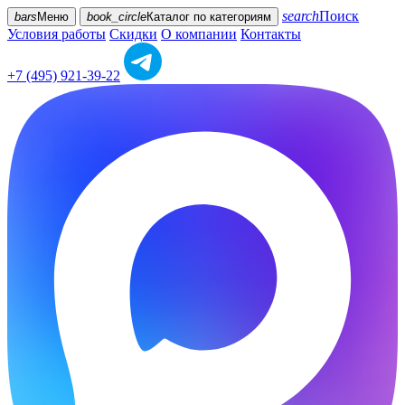
search
Поиск
bars
Меню
book_circle
Каталог
по категориям
Условия работы
Скидки
О компании
Контакты
+7 (495) 921-39-22