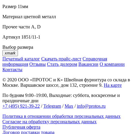
Размер
11мм
Материал
цветной металл
Прочее
части А, D
Артикул
1851/11-1
Выбор размера
xmark
Печатный каталог
Скачать прайс-лист
Справочная
информация
Отзывы
Стать дилером
Вакансии
О компании
Контакты
© 2020
ООО «ПРОТОС и К»
Швейная фурнитура со склада в
Москве.
Варшавское шоссе, дом 132, строение 9.
На карте
По будням 9:00–19:00, Выходные: суббота, воскресенье и
праздничные дни
+7 (495) 921-39-22
/
Telegram
/
Max
/
info@protos.ru
Политика в отношении обработки персональных данных
Согласие на обработку персональных данных
Публичная оферта
Договор поставки товара